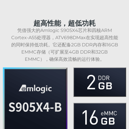
超高性能，超低功耗
凭借强大的Amlogic S905X4芯片和四核ARM
Cortex-A55处理器，ATV698DMax在实现超高性能
的同时保持低功耗。它还配备2GB DDR内存和16GB
EMMC存储（可扩展至4GB DDR和32GB
EMMC），确保高效流畅的运行体验。