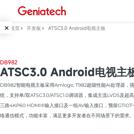
×
首页
开发板
ATSC3.0 Android电视主板
Language
边缘AI
EN
AI加速卡
DB982
ARM
CN
ATSC3.0 Android电视主
Embedded
AI边缘计算盒
DB982智能电视主板采用Amlogic T982超级性能AI处理器，搭载A
核心板
电子墨水屏
AI开发板
统，支持单/双ATSC3.0/ATSC1.0调谐器，集成主流LVDS及
标准板
三路4KP60 HDMI®输入接口及一组AV输入接口，预留GTI
墨水屏数字标
Solutions
牌
络通信模式，功能丰富，满足更多开发者在不同场景下的需求。
Embedded
AI边缘计算
Systems
墨水屏平板
下载中心