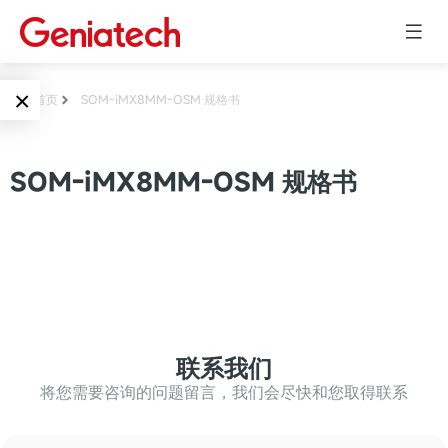
×
首页
SOM-iMX8MM-OSM 规格书
Language
边缘AI
SOM-iMX8MM-OSM 规格书
EN
AI加速卡
ARM
CN
Embedded
AI边缘计算盒
核心板
电子墨水屏
AI开发板
标准板
联系我们
墨水屏数字标
Solutions
牌
将您需要咨询的问题留言，我们会尽快和您取得联系
Embedded
AI边缘计算
Systems
墨水屏平板