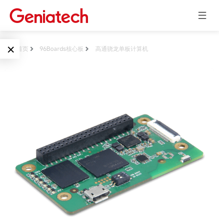
×
首页
96Boards核心板
高通骁龙单板计算机
Language
边缘AI
EN
AI加速卡
ARM
CN
Embedded
AI边缘计算盒
核心板
电子墨水屏
AI开发板
标准板
墨水屏数字标
Solutions
牌
Embedded
AI边缘计算
Systems
墨水屏平板