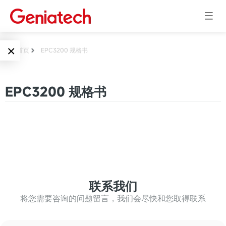
×
首页
EPC3200 规格书
Language
边缘AI
EPC3200 规格书
EN
AI加速卡
ARM
CN
Embedded
AI边缘计算盒
核心板
电子墨水屏
AI开发板
标准板
联系我们
墨水屏数字标
Solutions
牌
将您需要咨询的问题留言，我们会尽快和您取得联系
Embedded
AI边缘计算
Systems
墨水屏平板